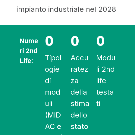
impianto industriale nel 2028
0
0
0
Nume
ri 2nd
Tipol
Accu
Modu
Life:
ogie
ratez
li 2nd
di
za
life
mod
della
testa
uli
stima
ti
(MID
dello
AC e
stato