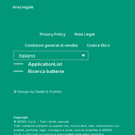
Area legale
Privacy Policy
Note Legali
Condizioni generali di vendita
Codice Etico
Italiano
ApplicationList
Ricerca batterie
© Design by
Caratti E Poletto
Copyright
© MIDAC S.p.A. – Tutti i diritti riservati.
Tutti i contenuti presenti su questo sito, inclusi testi, dati, informazioni sui
prodotti, grafiche, loghi, immagini e icone, sono di proprietà di MIDAC
S.p.A. o utilizzati su licenza e sono protetti dalle leggi italiane e