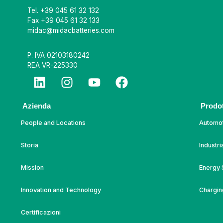
Tel.
+39 045 61 32 132
Fax +39 045 61 32 133
midac@midacbatteries.com
P. IVA 02103180242
REA VR-225330
Azienda
Prodot
People and Locations
Automo
Storia
Industri
Mission
Energy 
Innovation and Technology
Chargin
Certificazioni